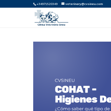
+34971520349
veterinary@cvsineu.com