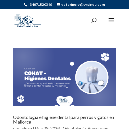
+34971520349
veterinary@cvsineu.com
Odontología e higiene dental para perros y gatos en
Mallorca
por
admin
|
May 29, 2026
|
Odontología
,
Prevención
,