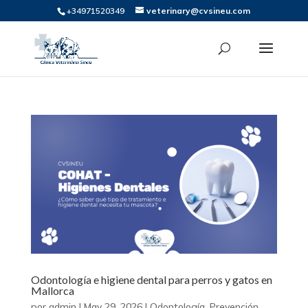
+34971520349
veterinary@cvsineu.com
Odontología e higiene dental para perros y gatos en
Mallorca
por
admin
|
May 29, 2026
|
Odontología
,
Prevención
,