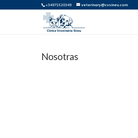
+34971520349
veterinary@cvsineu.com
Nosotras