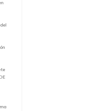
en
 del
ión
ete
 DE
tema