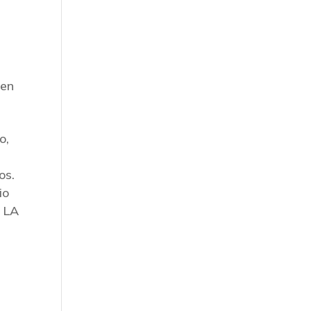
o
 en
o,
os.
io
E LA