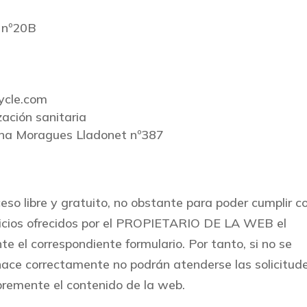
s nº20B
ycle.com
zación sanitaria
ena Moragues Lladonet nº387
ceso libre y gratuito, no obstante para poder cumplir c
rvicios ofrecidos por el PROPIETARIO DE LA WEB el
 el correspondiente formulario. Por tanto, si no se
o hace correctamente no podrán atenderse las solicitude
libremente el contenido de la web.