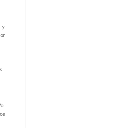
s y
or
as
/o
los