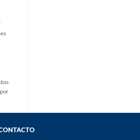
í
les
adas
 por
CONTACTO